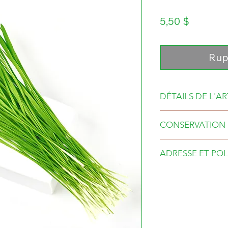
Prix
5,50 $
Rup
DÉTAILS DE L'AR
CONSERVATION
Garder réfrig
ADRESSE ET POL
conservation d
HORAIRE ET 
L'Isle-Verte , 
Horaire sur d
Pour les comm