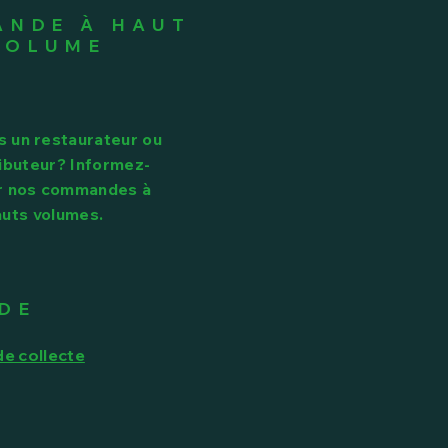
NDE À HAUT
VOLUME
s un restaurateur ou
ributeur? Informez-
r nos commandes à
auts volumes.
IDE
de collecte