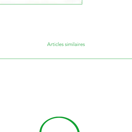
prévoir un mi
et 14 jours. V
le lieu et la j
cueillette. Un 
sera acheminé
Articles similaires
suivent votre
confirmation d