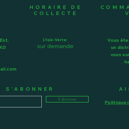
HORAIRE DE
COMMA
COLLECTE
Est,
L'Isle-Verte:
Vous ête
sur demande
1K0
un dist
vous su
h
ail.com
S'ABONNER
A
S'abonner
Politique 