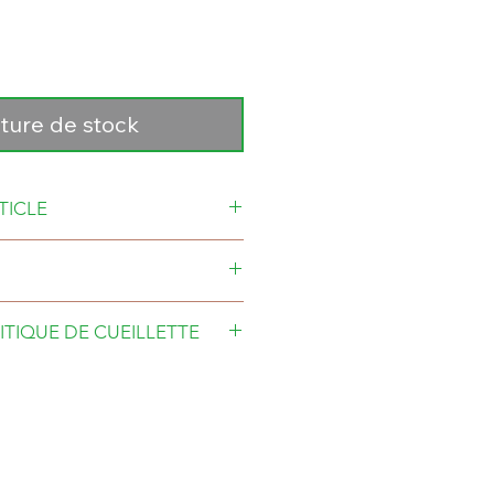
ture de stock
TICLE
éré pour une
ITIQUE DE CUEILLETTE
e 7 à 10 jours.
ADRESSE
545 rte 132 E.
emande.
ande unique il faut