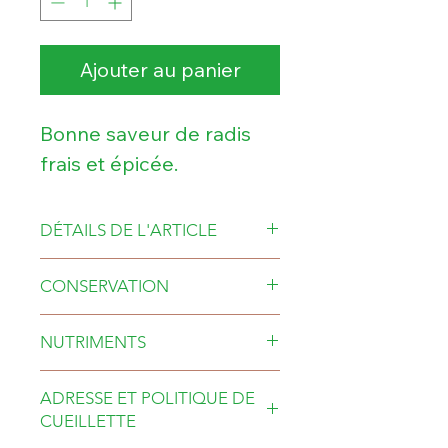
Ajouter au panier
Bonne saveur de radis
frais et épicée.
DÉTAILS DE L'ARTICLE
Pousses de radis daïkon,
CONSERVATION
fraîchement coupées, en
Garder réfrigéré pour
contenant de 40g ou
NUTRIMENTS
une conservation de 7 à
100g, en sac pour les
Source de vitamines A,
10 jours.
plus grands formats de
ADRESSE ET POLITIQUE DE
B1, B2 (Riboflavine) et
250g et 500g.
CUEILLETTE
C. Calcium, Soufre,